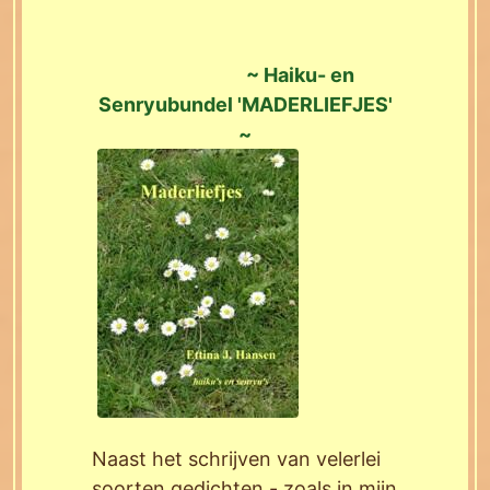
~ Haiku- en
Senryubundel 'MADERLIEFJES'
~
Naast het schrijven van velerlei
soorten gedichten - zoals in mijn