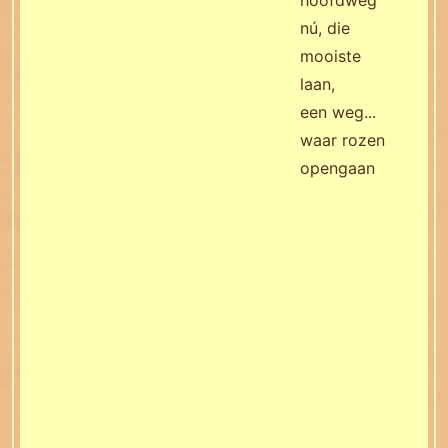
hoofdweg
nú, die
mooiste
laan,
een weg...
waar rozen
opengaan