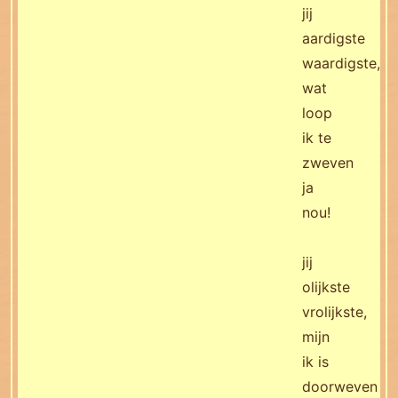
jij
aardigste
waardigste,
wat
loop
ik te
zweven
ja
nou!
jij
olijkste
vrolijkste,
mijn
ik is
doorweven