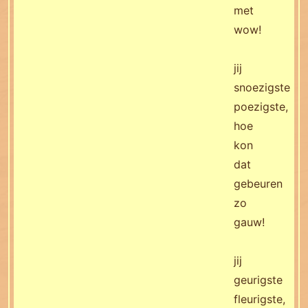
met
wow!
jij
snoezigste
poezigste,
hoe
kon
dat
gebeuren
zo
gauw!
jij
geurigste
fleurigste,